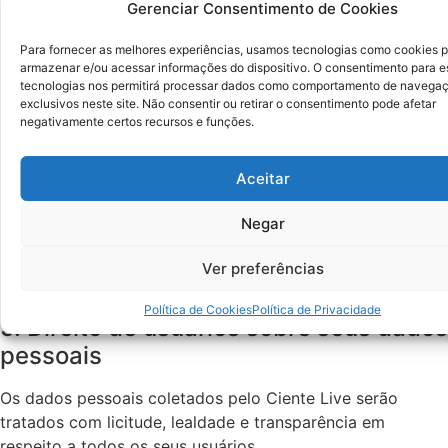
os organizadores de eventos, para que entre em
Gerenciar Consentimento de Cookies
contato com o cliente através de e-mail ou
Para fornecer as melhores experiências, usamos tecnologias como cookies 
informações pré-evento. O Ciente Live salienta que
armazenar e/ou acessar informações do dispositivo. O consentimento para e
não tem qualquer responsabilidade com a tratativa
tecnologias nos permitirá processar dados como comportamento de navegaç
da comissão dos eventos, sobre os dados que eles
exclusivos neste site. Não consentir ou retirar o consentimento pode afetar
negativamente certos recursos e funções.
coletam dos usuários. Aconselhamos que leia
atentamente as regras e políticas dos organizadores
antes de fornecer os seus dados pessoais.
Aceitar
No caso do Ciente Live necessitar da utilização dos
dados pessoais para algum fim não disposto nesta
Negar
Política de Privacidade, você será informado
Ver preferências
imediatamente e os seus dados serão utilizados
somente após o seu consentimento (aprovação).
Política de Cookies
Política de Privacidade
5. Direito de usuários sobre seus dados
pessoais
Os dados pessoais coletados pelo Ciente Live serão
tratados com licitude, lealdade e transparência em
respeito a todos os seus usuários.