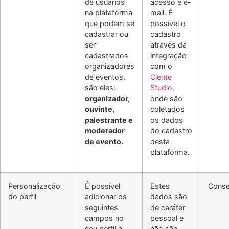
de usuários
acesso e e-
na plataforma
mail. É
que podem se
possível o
cadastrar ou
cadastro
ser
através da
cadastrados
integração
organizadores
com o
de eventos,
Ciente
são eles:
Studio
,
organizador,
onde são
ouvinte,
coletados
palestrante e
os dados
moderador
do cadastro
de evento.
desta
plataforma.
Personalização
É possível
Estes
Conse
do perfil
adicionar os
dados são
seguintes
de caráter
campos no
pessoal e
seu perfil e
não são