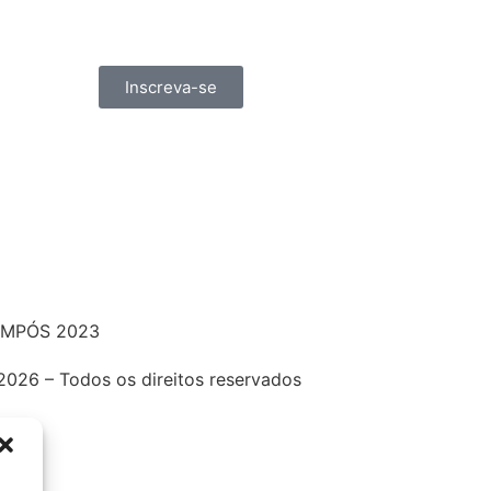
Inscreva-se
MPÓS 2023
2026 – Todos os direitos reservados
ítica de Privacidade
|
Política de cookies
|
rmos de Uso